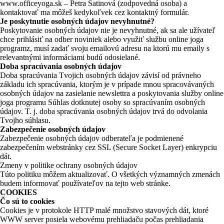
www.officeyoga.sk – Petra Satinová (zodpovedná osoba) a
kontaktovať ma môžeš kedykoľvek cez kontaktný formulár.
Je poskytnutie osobných údajov nevyhnutné?
Poskytovanie osobných údajov nie je nevyhnutné, ak sa ale užívateľ
chce prihlásiť na odber noviniek alebo využiť službu online joga
programz, musí zadať svoju emailovú adresu na ktorú mu emaily s
relevantnými informáciami budú odosielané.
Doba spracúvania osobných údajov
Doba spracúvania Tvojich osobných údajov závisí od právneho
základu ich spracúvania, ktorým je v prípade mnou spracovávaných
osobných údajov na zasielanie newslettra a poskytovania služby online
joga programu Súhlas dotknutej osoby so spracúvaním osobných
údajov. T. j. doba spracúvania osobných údajov trvá do odvolania
Tvojho súhlasu.
Zabezpečenie osobných údajov
Zabezpečenie osobných údajov odberateľa je podmienené
zabezpečením webstránky cez SSL (Secure Socket Layer) enkrypciu
dát.
Zmeny v politike ochrany osobných údajov
Túto politiku môžem aktualizovať. O všetkých významných zmenách
budem informovať používateľov na tejto web stránke.
COOKIES
Čo sú to cookies
Cookies je v protokole HTTP malé množstvo stavových dát, ktoré
WWW server posiela webovému prehliadaču počas prehliadania