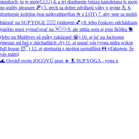
🌊 Osviež svoju JOGOVÚ prax ☀️ 🏄 SUP YOGA - yoga n