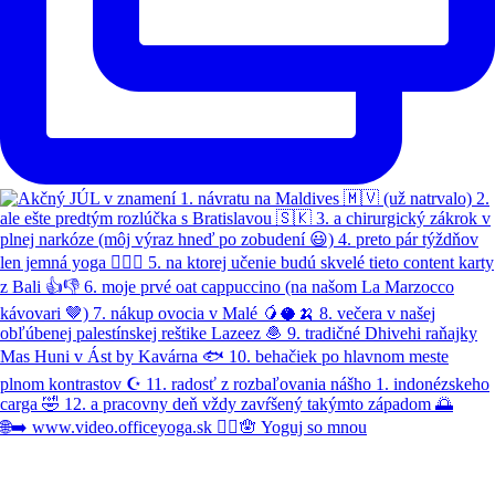
🌐➡️ www.video.officeyoga.sk 🧘‍♀️🪬 Yoguj so mnou