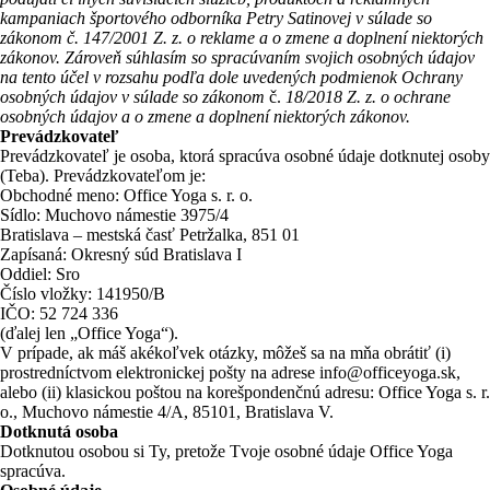
kampaniach športového odborníka Petry Satinovej v súlade so
zákonom č. 147/2001 Z. z. o reklame a o zmene a doplnení niektorých
zákonov. Zároveň súhlasím so spracúvaním svojich osobných údajov
na tento účel v rozsahu podľa dole uvedených podmienok Ochrany
osobných údajov v súlade so zákonom
č.
18/2018 Z. z. o ochrane
osobných údajov a o zmene a doplnení niektorých zákonov.
Prevádzkovateľ
Prevádzkovateľ je osoba, ktorá spracúva osobné údaje dotknutej osoby
(Teba). Prevádzkovateľom je:
Obchodné meno: Office Yoga s. r. o.
Sídlo: Muchovo námestie 3975/4
Bratislava – mestská časť Petržalka, 851 01
Zapísaná: Okresný súd Bratislava I
Oddiel: Sro
Číslo vložky: 141950/B
IČO: 52 724 336
(ďalej len „Office Yoga“).
V prípade, ak máš akékoľvek otázky, môžeš sa na mňa obrátiť (i)
prostredníctvom elektronickej pošty na adrese info@officeyoga.sk,
alebo (ii) klasickou poštou na korešpondenčnú adresu: Office Yoga s. r.
o., Muchovo námestie 4/A, 85101, Bratislava V.
Dotknutá osoba
Dotknutou osobou si Ty, pretože Tvoje osobné údaje Office Yoga
spracúva.