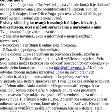
Osobné údaje
Osobnými údajmi sú akékoľvek údaje, na základe ktorých je dotknutá
osoba identifikovaná alebo identifikovateľná. Rozsah Tvojich
osobných údajov, ktoré Offce Yoga spracúva, závisí od účelu, pre
ktorý sú tieto osobné údaje spracúvané.
Právny základ spracovaných osobných údajov, ich zdroj,
konkretizácia, účel a spôsob spracovania a narábania s nimi
Tvoje osobné údaje zbieram za účelom:
– Zasielania noviniek, akcií a informácií o mojich službách
(newsletter).
– Poskytovania prístupu k online joga programu.
– Zákazníckej podpory a komunikáce.
Tvoje osobné údaje spracúvam na právnom základe, ktorým je
poskytnutie Tvojho súhlasu pri aktivácií vyššieuvedených služieb.
Svoj súhlas môžeš kedykoľvek odvolať prostredníctvom odkazu v e-
maile alebo kontaktovaním ma na
info@officeyoga.sk
. Ak súhlas
odvoláš, budem naďalej spracúvať údaje na iných právnych
základoch, ako je plnenie zmluvy alebo právny záväzok.
V prípade newslettera spracovávam Tvoje údaje cez systém MailPoet,
za účelom odosielania noviniek z blogu www.officeyoga.sk na
emailovú adresu odberateľa. V prípade online joga programu
spracovávam Tvje údaje cez systém WP membership, za účelom
poskytnutia Ti prístupu k tejto službe. Zbieram iba e-mailovú adresu
odberateľa a krstné meno, ktoré nie je povinné zadávať. Krstné meno
odberateľa využívam za účelom personalizácie newslettera. Tieto