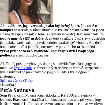
Ako vidíš, nie,
joga veru nie je ako iný bežný šport. Ide totiž o
komplexné učenie
, v rámci ktorého je fyzické praktizovanie iba jeden
z ôsmych aspektov (ale o tom Ti napíšem inokedy). Raz som čítala, že
joga je umenie cítiť sa dobre.
A ak toto vystihuje Tvoj stav v dôsledku
jej praktizovania, tak ju pravdepodobne praktizuješ vhodne. Ale dosť
bolo teórie, poď si ju radšej otestovať v praxi. Lebo
tá skutočná
výzva prichádza až v momente, keď rozprestrieš svoju joga
podložku a jednoducho začneš.
Ak Ti môj prístup vyhovuje, dopraj si individuálne lekcie jogy so
mnou vo
Fyzio klinik
, v rámci ktorých dbáme na zdravé, bezpečné a
trvale udržateľné praktizovanie jogy v súlade s fyziológiou a
anatómiou.
Späť na všetky články
/ lektorka /
Peťa Satinová
Som Petra, certifikovaná joga lektorka E-RYT500 a právnička v
jednom. Práve táto netradičná kombinácia mi pomáha pri výuke jogy
lepšie rozumieť ľuďom so sedavým zamestnaním a celkovo vysokým