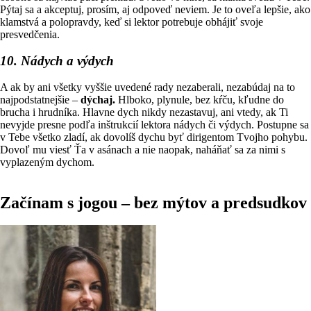
Pýtaj sa a akceptuj, prosím, aj odpoveď neviem. Je to oveľa lepšie, ako
klamstvá a polopravdy, keď si lektor potrebuje obhájiť svoje
presvedčenia.
10. Nádych a výdych
A ak by ani všetky vyššie uvedené rady nezaberali, nezabúdaj na to
najpodstatnejšie –
dýchaj.
Hlboko, plynule, bez kŕču, kľudne do
brucha i hrudníka. Hlavne dych nikdy nezastavuj, ani vtedy, ak Ti
nevyjde presne podľa inštrukcií lektora nádych či výdych. Postupne sa
v Tebe všetko zladí, ak dovolíš dychu byť dirigentom Tvojho pohybu.
Dovoľ mu viesť Ťa v asánach a nie naopak, naháňať sa za nimi s
vyplazeným dychom.
Začínam s jogou – bez mýtov a predsudkov