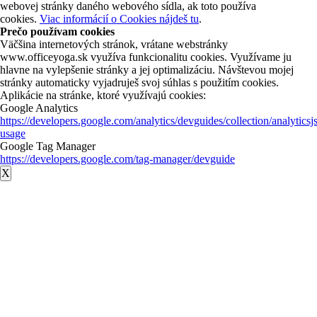
webovej stránky daného webového sídla, ak toto používa
cookies.
Viac informácií o Cookies nájdeš tu
.
Prečo používam cookies
Väčšina internetových stránok, vrátane webstránky
www.officeyoga.sk využíva funkcionalitu cookies. Využívame ju
hlavne na vylepšenie stránky a jej optimalizáciu. Návštevou mojej
stránky automaticky vyjadruješ svoj súhlas s použitím cookies.
Aplikácie na stránke, ktoré využívajú cookies:
Google Analytics
https://developers.google.com/analytics/devguides/collection/analyticsj
usage
Google Tag Manager
https://developers.google.com/tag-manager/devguide
X