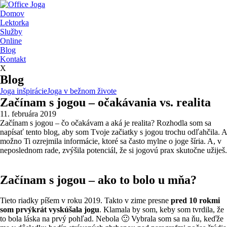
Domov
Lektorka
Služby
Online
Blog
Kontakt
X
Blog
Joga inšpirácie
Joga v bežnom živote
Začínam s jogou – očakávania vs. realita
11. februára 2019
Začínam s jogou – čo očakávam a aká je realita? Rozhodla som sa
napísať tento blog, aby som Tvoje začiatky s jogou trochu odľahčila. A
možno Ti ozrejmila informácie, ktoré sa často mylne o joge šíria. A, v
neposlednom rade, zvýšila potenciál, že si jogovú prax skutočne užiješ.
Začínam s jogou – ako to bolo u mňa?
Tieto riadky píšem v roku 2019. Takto v zime presne
pred 10 rokmi
som prvýkrát vyskúšala jogu
. Klamala by som, keby som tvrdila, že
to bola láska na prvý pohľad. Nebola 🙂 Vybrala som sa na ňu, keďže