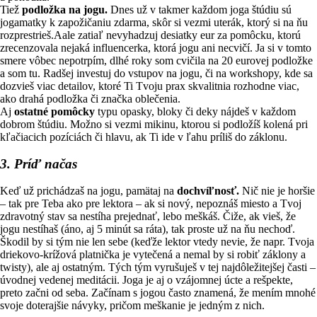
Tiež
podložka na jogu.
Dnes už v takmer každom joga štúdiu sú
jogamatky k zapožičaniu zdarma, skôr si vezmi uterák, ktorý si na ňu
rozprestrieš.Aale zatiaľ nevyhadzuj desiatky eur za pomôcku, ktorú
zrecenzovala nejaká influencerka, ktorá jogu ani necvičí. Ja si v tomto
smere vôbec nepotrpím, dlhé roky som cvičila na 20 eurovej podložke
a som tu. Radšej investuj do vstupov na jogu, či na workshopy, kde sa
dozvieš viac detailov, ktoré Ti Tvoju prax skvalitnia rozhodne viac,
ako drahá podložka či značka oblečenia.
Aj
ostatné pomôcky
typu opasky, bloky či deky nájdeš v každom
dobrom štúdiu. Možno si vezmi mikinu, ktorou si podložíš kolená pri
kľačiacich pozíciách či hlavu, ak Ti ide v ľahu príliš do záklonu.
3. Príď načas
Keď už prichádzaš na jogu, pamätaj na
dochvíľ
nosť.
Nič nie je horšie
– tak pre Teba ako pre lektora – ak si nový, nepoznáš miesto a Tvoj
zdravotný stav sa nestíha prejednať, lebo meškáš. Čiže, ak vieš, že
jogu nestíhaš (áno, aj 5 minút sa ráta), tak proste už na ňu nechoď.
Škodil by si tým nie len sebe (keďže lektor vtedy nevie, že napr. Tvoja
driekovo-krížová platnička je vytečená a nemal by si robiť záklony a
twisty), ale aj ostatným. Tých tým vyrušuješ v tej najdôležitejšej časti –
úvodnej vedenej meditácii. Joga je aj o vzájomnej úcte a rešpekte,
preto začni od seba. Začínam s jogou často znamená, že mením mnohé
svoje doterajšie návyky, pričom meškanie je jedným z nich.