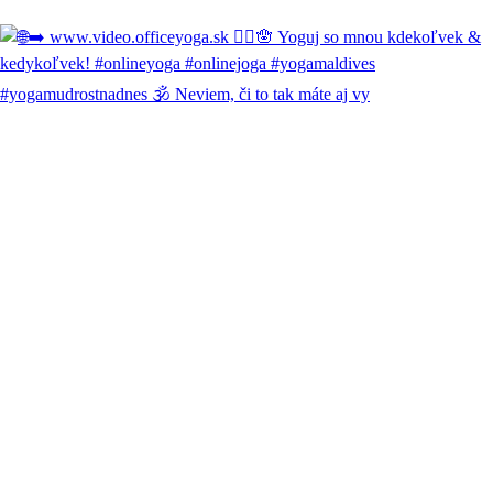
#yogamudrostnadnes 🕉️ Neviem, či to tak máte aj vy