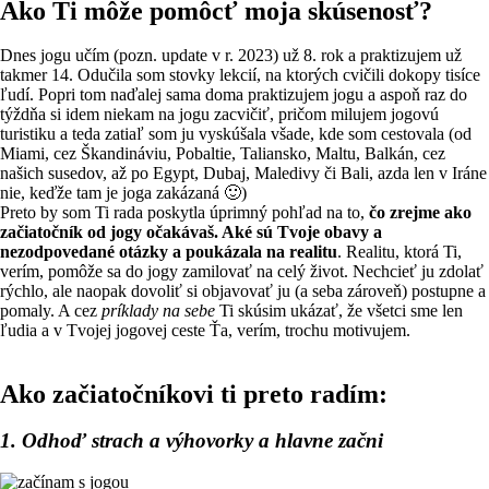
Ako Ti môže pomôcť moja skúsenosť?
Dnes jogu učím (pozn. update v r. 2023) už 8. rok a praktizujem už
takmer 14. Odučila som stovky lekcií, na ktorých cvičili dokopy tisíce
ľudí. Popri tom naďalej sama doma praktizujem jogu a aspoň raz do
týždňa si idem niekam na jogu zacvičiť, pričom milujem jogovú
turistiku a teda zatiaľ som ju vyskúšala všade, kde som cestovala (od
Miami, cez Škandináviu, Pobaltie, Taliansko, Maltu, Balkán, cez
našich susedov, až po Egypt, Dubaj, Maledivy či Bali, azda len v Iráne
nie, keďže tam je joga zakázaná 🙂)
Preto by som Ti rada poskytla úprimný pohľad na to,
čo zrejme ako
začiatočník od jogy očakávaš. Aké sú Tvoje obavy a
nezodpovedané otázky a poukázala na realitu
. Realitu, ktorá Ti,
verím, pomôže sa do jogy zamilovať na celý život. Nechcieť ju zdolať
rýchlo, ale naopak dovoliť si objavovať ju (a seba zároveň) postupne a
pomaly. A cez
príklady na sebe
Ti skúsim ukázať, že všetci sme len
ľudia a v Tvojej jogovej ceste Ťa, verím, trochu motivujem.
Ako začiatočníkovi ti preto radím:
1. Odhoď strach a výhovorky a hlavne začni