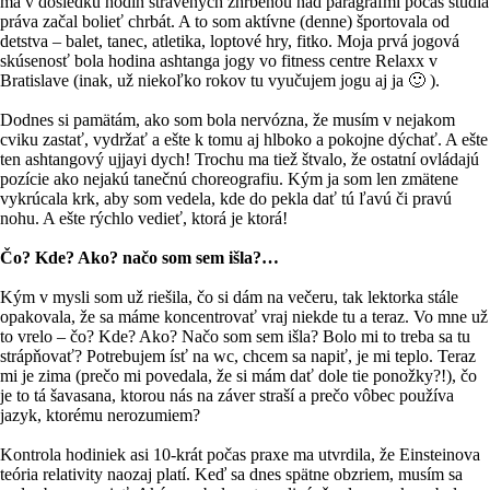
ma v dôsledku hodín strávených zhrbenou nad paragrafmi počas štúdia
práva začal bolieť chrbát. A to som aktívne (denne) športovala od
detstva – balet, tanec, atletika, loptové hry, fitko. Moja prvá jogová
skúsenosť bola hodina ashtanga jogy vo fitness centre Relaxx v
Bratislave (inak, už niekoľko rokov tu vyučujem jogu aj ja 🙂 ).
Dodnes si pamätám, ako som bola nervózna, že musím v nejakom
cviku zastať, vydržať a ešte k tomu aj hlboko a pokojne dýchať. A ešte
ten ashtangový ujjayi dych! Trochu ma tiež štvalo, že ostatní ovládajú
pozície ako nejakú tanečnú choreografiu. Kým ja som len zmätene
vykrúcala krk, aby som vedela, kde do pekla dať tú ľavú či pravú
nohu. A ešte rýchlo vedieť, ktorá je ktorá!
Čo? Kde? Ako? načo som sem išla?…
Kým v mysli som už riešila, čo si dám na večeru, tak lektorka stále
opakovala, že sa máme koncentrovať vraj niekde tu a teraz. Vo mne už
to vrelo – čo? Kde? Ako? Načo som sem išla? Bolo mi to treba sa tu
strápňovať? Potrebujem ísť na wc, chcem sa napiť, je mi teplo. Teraz
mi je zima (prečo mi povedala, že si mám dať dole tie ponožky?!), čo
je to tá šavasana, ktorou nás na záver straší a prečo vôbec používa
jazyk, ktorému nerozumiem?
Kontrola hodiniek asi 10-krát počas praxe ma utvrdila, že Einsteinova
teória relativity naozaj platí. Keď sa dnes spätne obzriem, musím sa