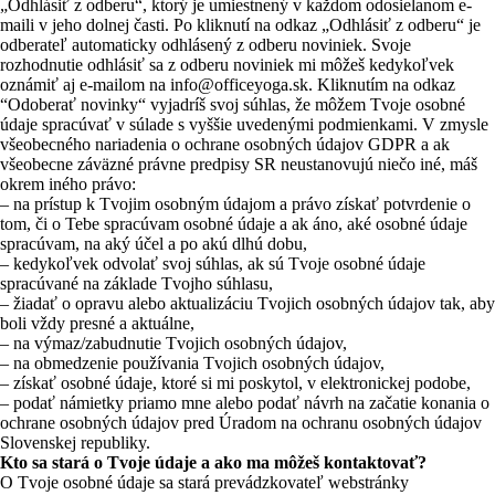
„Odhlásiť z odberu“, ktorý je umiestnený v každom odosielanom e-
maili v jeho dolnej časti. Po kliknutí na odkaz „Odhlásiť z odberu“ je
odberateľ automaticky odhlásený z odberu noviniek. Svoje
rozhodnutie odhlásiť sa z odberu noviniek mi môžeš kedykoľvek
oznámiť aj e-mailom na info@officeyoga.sk. Kliknutím na odkaz
“Odoberať novinky“ vyjadríš svoj súhlas, že môžem Tvoje osobné
údaje spracúvať v súlade s vyššie uvedenými podmienkami. V zmysle
všeobecného nariadenia o ochrane osobných údajov GDPR a ak
všeobecne záväzné právne predpisy SR neustanovujú niečo iné, máš
okrem iného právo:
– na prístup k Tvojim osobným údajom a právo získať potvrdenie o
tom, či o Tebe spracúvam osobné údaje a ak áno, aké osobné údaje
spracúvam, na aký účel a po akú dlhú dobu,
– kedykoľvek odvolať svoj súhlas, ak sú Tvoje osobné údaje
spracúvané na základe Tvojho súhlasu,
– žiadať o opravu alebo aktualizáciu Tvojich osobných údajov tak, aby
boli vždy presné a aktuálne,
– na výmaz/zabudnutie Tvojich osobných údajov,
– na obmedzenie používania Tvojich osobných údajov,
– získať osobné údaje, ktoré si mi poskytol, v elektronickej podobe,
– podať námietky priamo mne alebo podať návrh na začatie konania o
ochrane osobných údajov pred Úradom na ochranu osobných údajov
Slovenskej republiky.
Kto sa stará o Tvoje údaje a ako ma môžeš kontaktovať?
O Tvoje osobné údaje sa stará prevádzkovateľ webstránky