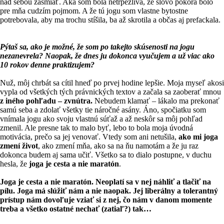
nad sebou zasmiať. Aká som bola netrpezlivá, že slovo pokora bolo
pre mňa cudzím pojmom. A že tú jogu som vlastne bytostne
potrebovala, aby ma trochu stíšila, ba až skrotila a občas aj prefackala.
Pýtaš sa, ako je možné, že som po takejto skúsenosti na jogu
nezanevrela? Naopak, že dnes ju dokonca vyučujem a už viac ako
10 rokov denne praktizujem?
Nuž, môj chrbát sa cítil hneď po prvej hodine lepšie. Moja myseľ akosi
vypla od všetkých tých právnických textov a začala sa zaoberať mnou
z iného pohľadu – zvnútra.
Nebudem klamať – lákalo ma prekonať
samú seba a zdolať všetky tie náročné asány. Áno, spočiatku som
vnímala jogu ako svoju vlastnú súťaž a až neskôr sa môj pohľad
zmenil. Ale presne tak to malo byť, lebo to bola moja úvodná
motivácia, prečo sa jej venovať. Vtedy som ani netušila,
ako mi joga
zmení život
, ako zmení mňa, ako sa na ňu namotám a že ju raz
dokonca budem aj sama učiť. Všetko sa to dialo postupne, v duchu
hesla, že
joga je cesta a nie maratón
.
Joga je cesta a nie maratón. Neoplatí sa v nej náhliť a tlačiť na
pílu. Joga má slúžiť nám a nie naopak. Jej liberálny a tolerantný
prístup nám dovoľuje vziať si z nej, čo nám v danom momente
treba a všetko ostatné nechať (zatiaľ?) tak…