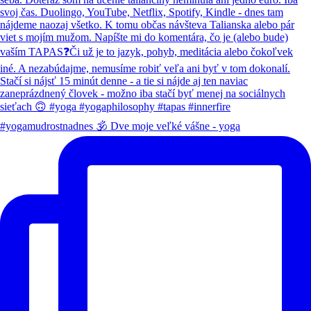
#yogamudrostnadnes 🕉️ Dve moje veľké vášne - yoga