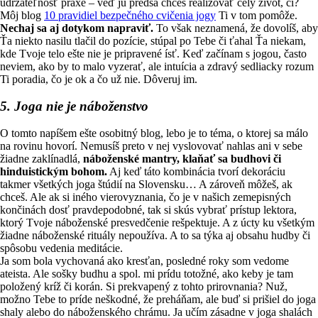
udržateľnosť praxe – veď ju predsa chceš realizovať celý život, či?
Môj blog
10 pravidiel bezpečného cvičenia jogy
Ti v tom pomôže.
Nechaj sa aj dotykom napraviť.
To však neznamená, že dovolíš, aby
Ťa niekto nasilu tlačil do pozície, stúpal po Tebe či ťahal Ťa niekam,
kde Tvoje telo ešte nie je pripravené ísť. Keď začínam s jogou, často
neviem, ako by to malo vyzerať, ale intuícia a zdravý sedliacky rozum
Ti poradia, čo je ok a čo už nie. Dôveruj im.
5. Joga nie je náboženstvo
O tomto napíšem ešte osobitný blog, lebo je to téma, o ktorej sa málo
na rovinu hovorí. Nemusíš preto v nej vyslovovať nahlas ani v sebe
žiadne zaklínadlá,
náboženské mantry, klaňať sa budhovi či
hinduistickým bohom.
Aj keď táto kombinácia tvorí dekoráciu
takmer všetkých joga štúdií na Slovensku… A zároveň môžeš, ak
chceš. Ale ak si iného vierovyznania, čo je v našich zemepisných
končinách dosť pravdepodobné, tak si skús vybrať prístup lektora,
ktorý Tvoje náboženské presvedčenie rešpektuje. A z úcty ku všetkým
žiadne náboženské rituály nepoužíva. A to sa týka aj obsahu hudby či
spôsobu vedenia meditácie.
Ja som bola vychovaná ako kresťan, posledné roky som vedome
ateista. Ale sošky budhu a spol. mi prídu totožné, ako keby je tam
položený kríž či korán. Si prekvapený z tohto prirovnania? Nuž,
možno Tebe to príde neškodné, že preháňam, ale buď si prišiel do joga
shaly alebo do náboženského chrámu. Ja učím zásadne v joga shalách