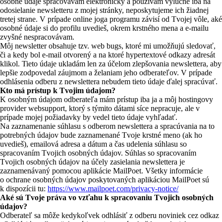
osobné údaje spracovávam elektronicky a používam výlučne iba na
odosielanie newsletteru z mojej stránky, neposkytujeme ich žiadnej
tretej strane. V prípade online joga programu závisí od Tvojej vôle, aké
osobné údaje si do profilu uvedieš, okrem krstného mena a e-mailu
zvyšné nespracovávam.
Môj newsletter obsahuje tzv. web bugs, ktoré mi umožňujú sledovať,
či a kedy bol e-mail otvorený a na ktoré hypertextové odkazy adresát
klikol. Tieto údaje ukladám len za účelom zlepšovania newslettera, aby
lepšie zodpovedal záujmom a želaniam jeho odberateľov. V prípade
odhlásenia odberu z newslettera nebudem tieto údaje ďalej spracúvať.
Kto má prístup k Tvojim údajom?
K osobným údajom odberateľa mám prístup iba ja a môj hostingovy
provider websupport, ktorý s týmito dátami síce nepracuje, ale v
prípade mojej požiadavky by vedel tieto údaje vyhľadať.
Na zaznamenanie súhlasu s odberom newslettera a spracúvania na to
potrebných údajov bude zaznamenané Tvoje krstné meno (ak ho
uvedieš), emailová adresa a dátum a čas udelenia súhlasu so
spracovaním Tvojich osobných údajov. Súhlas so spracovaním
Tvojich osobných údajov na účely zasielania newslettera je
zaznamenávaný pomocou aplikácie MailPoet. Všetky informácie
o ochrane osobných údajov poskytovaných aplikáciou MailPoet sú
k dispozícii tu:
https://www.mailpoet.com/privacy-notice/
Aké sú Tvoje práva vo vzťahu k spracovaniu Tvojich osobných
údajov?
Odberateľ sa môže kedykoľvek odhlásiť z odberu noviniek cez odkaz