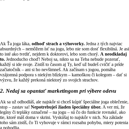
Ak Ťa joga láka,
odhoď
strach a
výhovorky.
Jedna z tých najviac
absurdných – nemôžem ísť na jogu, lebo nie som dosť flexibilná. Je asi
to isté ako tvrdiť, nejdem k doktorovi, lebo som chorý.
A neodkladaj
to.
Jednoducho choď! Neboj sa, nikto sa na Teba nebude pozerať,
každý si ide svoje. Zistíš to časom aj Ty, keď už budeš cvičiť a príde
začiatočník – ani si ho nevšimneš. Ak začínam s jogou, pomáha
vzájomná podpora s niekým blízkym – kamoškou či kolegom – dať si
výzvu, že každý prekoná niektorý zo svojich strachov.
2. Nedaj sa opantať marketingom pri výbere odevu
Ak sa už odhodláš, ale najskôr si chceš kúpiť špeciálne joga oblečenie,
stop – zastav sa!
Nepotrebuješ žiaden špeciálny úbor.
A ver mi, že
legíny či tepláky označené – na jogu – sú čo do funkcie rovnaké, ako
tie, ktoré máš doma v skrini. Vyskúšaj to najskôr v nich. Na základe
toho sám zistíš, čo Ti vyhovuje v rámci rozsahu pohybu, miery potenia
a pohodlia.