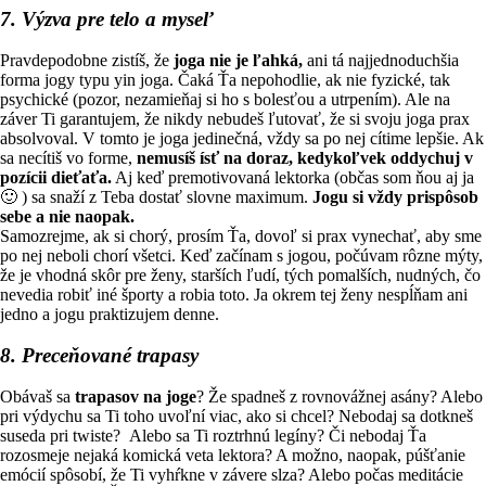
7. Výzva pre telo a myseľ
Pravdepodobne zistíš, že
joga
nie je ľahká,
ani tá najjednoduchšia
forma jogy typu yin joga. Čaká Ťa nepohodlie, ak nie fyzické, tak
psychické (pozor, nezamieňaj si ho s bolesťou a utrpením). Ale na
záver Ti garantujem, že nikdy nebudeš ľutovať, že si svoju joga prax
absolvoval. V tomto je joga jedinečná, vždy sa po nej cítime lepšie. Ak
sa necítiš vo forme,
nemusíš ísť na doraz, kedykoľvek oddychuj v
pozícii dieťaťa.
Aj keď premotivovaná lektorka (občas som ňou aj ja
🙂 ) sa snaží z Teba dostať slovne maximum.
Jogu si vždy prispôsob
sebe a nie naopak.
Samozrejme, ak si chorý, prosím Ťa, dovoľ si prax vynechať, aby sme
po nej neboli chorí všetci. Keď začínam s jogou, počúvam rôzne mýty,
že je vhodná skôr pre ženy, starších ľudí, tých pomalších, nudných, čo
nevedia robiť iné športy a robia toto. Ja okrem tej ženy nespĺňam ani
jedno a jogu praktizujem denne.
8. Preceňované trapasy
Obávaš sa
trapasov na joge
? Že spadneš z rovnovážnej asány? Alebo
pri výdychu sa Ti toho uvoľní viac, ako si chcel? Nebodaj sa dotkneš
suseda pri twiste? Alebo sa Ti roztrhnú legíny? Či nebodaj Ťa
rozosmeje nejaká komická veta lektora? A možno, naopak, púšťanie
emócií spôsobí, že Ti vyhŕkne v závere slza? Alebo počas meditácie