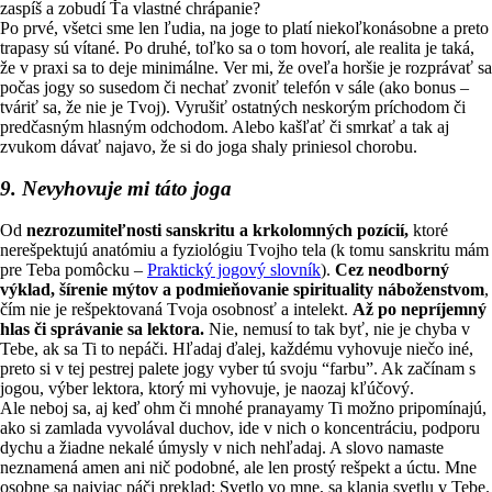
zaspíš a zobudí Ťa vlastné chrápanie?
Po prvé, všetci sme len ľudia, na joge to platí niekoľkonásobne a preto
trapasy sú vítané. Po druhé, toľko sa o tom hovorí, ale realita je taká,
že v praxi sa to deje minimálne. Ver mi, že oveľa horšie je rozprávať sa
počas jogy so susedom či nechať zvoniť telefón v sále (ako bonus –
tváriť sa, že nie je Tvoj). Vyrušiť ostatných neskorým príchodom či
predčasným hlasným odchodom. Alebo kašľať či smrkať a tak aj
zvukom dávať najavo, že si do joga shaly priniesol chorobu.
9. Nevyhovuje mi táto joga
Od
nezrozumiteľnosti sanskritu a krkolomných pozícií,
ktoré
nerešpektujú anatómiu a fyziológiu Tvojho tela (k tomu sanskritu mám
pre Teba pomôcku –
Praktický jogový slovník
).
Cez neodborný
výklad, šírenie mýtov a podmieňovanie spirituality náboženstvom
,
čím nie je rešpektovaná Tvoja osobnosť a intelekt.
Až po nepríjemný
hlas či správanie sa lektora.
Nie, nemusí to tak byť, nie je chyba v
Tebe, ak sa Ti to nepáči. Hľadaj ďalej, každému vyhovuje niečo iné,
preto si v tej pestrej palete jogy vyber tú svoju “farbu”. Ak začínam s
jogou, výber lektora, ktorý mi vyhovuje, je naozaj kľúčový.
Ale neboj sa, aj keď ohm či mnohé pranayamy Ti možno pripomínajú,
ako si zamlada vyvolával duchov, ide v nich o koncentráciu, podporu
dychu a žiadne nekalé úmysly v nich nehľadaj. A slovo namaste
neznamená amen ani nič podobné, ale len prostý rešpekt a úctu. Mne
osobne sa najviac páči preklad: Svetlo vo mne, sa klania svetlu v Tebe.