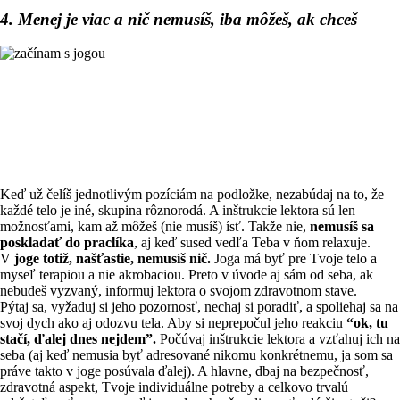
4. Menej je viac a nič nemusíš, iba môžeš, ak chceš
Keď už čelíš jednotlivým pozíciám na podložke, nezabúdaj na to, že
každé telo je iné, skupina rôznorodá. A inštrukcie lektora sú len
možnosťami, kam až môžeš (nie musíš) ísť. Takže nie,
nemusíš sa
poskladať do praclíka
, aj keď sused vedľa Teba v ňom relaxuje.
V
joge totiž, našťastie, nemusíš nič.
Joga má byť pre Tvoje telo a
myseľ terapiou a nie akrobaciou. Preto v úvode aj sám od seba, ak
nebudeš vyzvaný, informuj lektora o svojom zdravotnom stave.
Pýtaj sa, vyžaduj si jeho pozornosť, nechaj si poradiť, a spoliehaj sa na
svoj dych ako aj odozvu tela. Aby si neprepočul jeho reakciu
“ok, tu
stačí, ďalej dnes nejdem”.
Počúvaj inštrukcie lektora a vzťahuj ich na
seba (aj keď nemusia byť adresované nikomu konkrétnemu, ja som sa
práve takto v joge posúvala ďalej). A hlavne, dbaj na bezpečnosť,
zdravotná aspekt, Tvoje individuálne potreby a celkovo trvalú