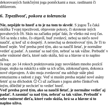
dekorovaných funkčnými joga pomôckami a max. rastlinami či
difúzerom.
6. Trpezlivosť, pokora a tolerancia
Nie, nepôjde to hneď a to je na tom to skvelé
. S jogou Ťa čaká
skúška Tvojej trpezlivosti, objavenie pokory, či skrotenie iných
povahových čŕt. Skús na začiatku prijať fakt, že všetko má svoj čas.
Teš sa teda z toho, čo objavíš, buď zvedavý, neboj sa niečo nové
naučiť, aj keď už si dospelý. A nenechaj sa demotivovať tým, že Ti to
hneď nejde. Veď predsa pred tým, ako sa naučíš lietať, je normálne
vedieť aj padať. A zasmiať sa nad tým, nebrať sa tak vážne. Prebudiť v
sebe vnútorné dieťa, ktoré rado skúša, hrá sa a hlavne si to naplno
užíva.
Ja napr. po 14 rokoch praktizovania jogy neovládam mnoho pozícií
(napr. stojka na rukách) a stále sa ich učím, zdokonaľujem, dokonca
nové objavujem. A táto moja zvedavosť ma udržuje stále plnú
entuziazmu a radosti z jogy. Veď si musím predsa nejaké nové asány
šetriť aj na dôchodok 🙂 Či už začínam s jogou alebo čímkoľvek
iným, dôležité je nechcieť to vedieť hneď.
Veď predsa pred tým, ako sa naučíš lietať, je normálne vedieť aj
padať. A zasmiať sa nad tým, nebrať sa tak vážne. Prebudiť v
sebe vnútorné dieťa, ktoré rado skúša, hrá sa a hlavne si to
naplno užíva.