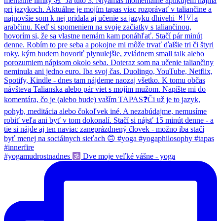
#yogamudrostnadnes
Dve moje veľké vášne - yoga