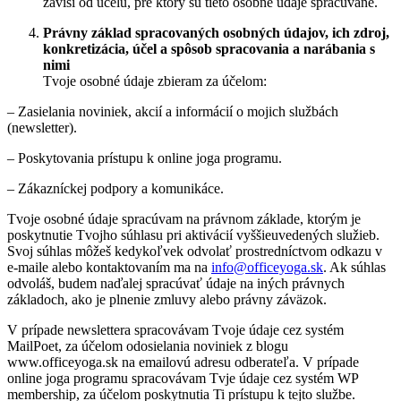
závisí od účelu, pre ktorý sú tieto osobné údaje spracúvané.
Právny základ spracovaných osobných údajov, ich zdroj,
konkretizácia, účel a spôsob spracovania a narábania s
nimi
Tvoje osobné údaje zbieram za účelom:
– Zasielania noviniek, akcií a informácií o mojich službách
(newsletter).
– Poskytovania prístupu k online joga programu.
– Zákazníckej podpory a komunikáce.
Tvoje osobné údaje spracúvam na právnom základe, ktorým je
poskytnutie Tvojho súhlasu pri aktivácií vyššieuvedených služieb.
Svoj súhlas môžeš kedykoľvek odvolať prostredníctvom odkazu v
e-maile alebo kontaktovaním ma na
info@officeyoga.sk
. Ak súhlas
odvoláš, budem naďalej spracúvať údaje na iných právnych
základoch, ako je plnenie zmluvy alebo právny záväzok.
V prípade newslettera spracovávam Tvoje údaje cez systém
MailPoet, za účelom odosielania noviniek z blogu
www.officeyoga.sk na emailovú adresu odberateľa. V prípade
online joga programu spracovávam Tvje údaje cez systém WP
membership, za účelom poskytnutia Ti prístupu k tejto službe.