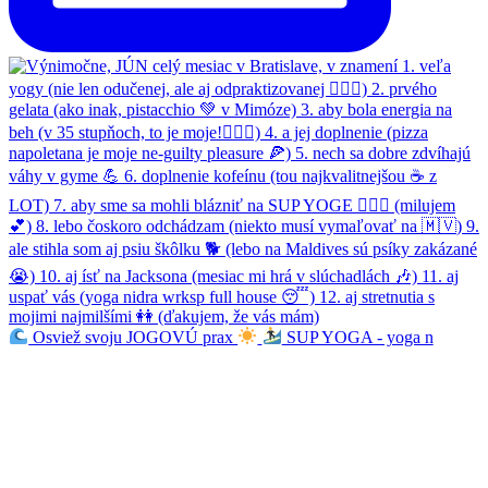
Osviež svoju JOGOVÚ prax
SUP YOGA - yoga n