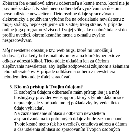
Zbieram iba e-mailovú adresu odberateľa a krstné meno, ktoré nie je
povinné zadávať. Krstné meno odberateľa využívam za účelom
personalizácie newslettera. Tieto osobné údaje spracovávam
elektronicky a používam výlučne iba na odosielanie newsletteru z
mojej stránky, neposkytujeme ich žiadnej tretej strane. V prípade
online joga programu závisí od Tvojej vôle, aké osobné údaje si do
profilu uvedieš, okrem krstného mena a e-mailu zvyšné
nespracovávam.
Môj newsletter obsahuje tzv. web bugs, ktoré mi umožňujú
sledovať, či a kedy bol e-mail otvorený a na ktoré hypertextové
odkazy adresát klikol. Tieto údaje ukladám len za účelom
zlepšovania newslettera, aby lepšie zodpovedal záujmom a želaniam
jeho odberateľov. V prípade odhlásenia odberu z newslettera
nebudem tieto údaje ďalej spracúvať.
Kto má prístup k Tvojim údajom?
K osobným údajom odberateľa mám prístup iba ja a môj
hostingovy provider websupport, ktorý s týmito dátami síce
nepracuje, ale v prípade mojej požiadavky by vedel tieto
údaje vyhľadať.
Na zaznamenanie súhlasu s odberom newslettera
a spracúvania na to potrebných údajov bude zaznamenané
Tvoje krstné meno (ak ho uvedieš), emailová adresa a dátum
a čas udelenia súhlasu so spracovaním Tvojich osobných