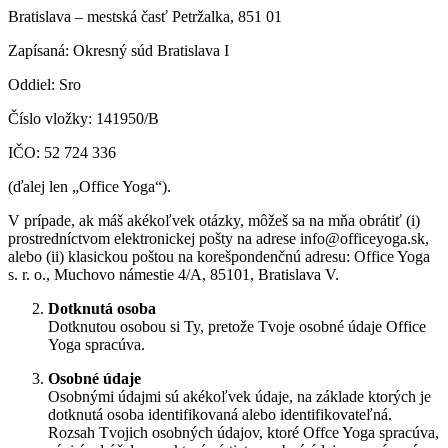
Bratislava – mestská časť Petržalka, 851 01
Zapísaná: Okresný súd Bratislava I
Oddiel: Sro
Číslo vložky: 141950/B
IČO: 52 724 336
(ďalej len „Office Yoga“).
V prípade, ak máš akékoľvek otázky, môžeš sa na mňa obrátiť (i)
prostredníctvom elektronickej pošty na adrese info@officeyoga.sk,
alebo (ii) klasickou poštou na korešpondenčnú adresu: Office Yoga
s. r. o., Muchovo námestie 4/A, 85101, Bratislava V.
Dotknutá osoba
Dotknutou osobou si Ty, pretože Tvoje osobné údaje Office
Yoga spracúva.
Osobné údaje
Osobnými údajmi sú akékoľvek údaje, na základe ktorých je
dotknutá osoba identifikovaná alebo identifikovateľná.
Rozsah Tvojich osobných údajov, ktoré Offce Yoga spracúva,