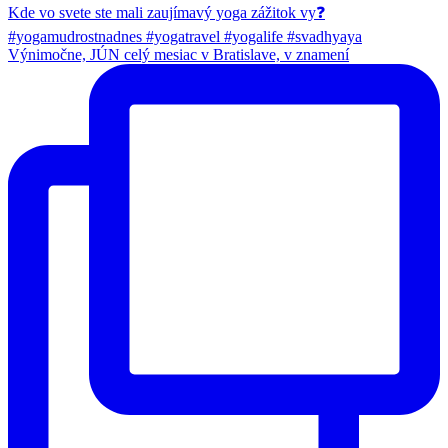
Výnimočne, JÚN celý mesiac v Bratislave, v znamení