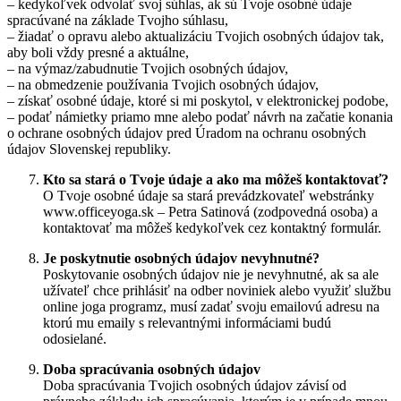
– kedykoľvek odvolať svoj súhlas, ak sú Tvoje osobné údaje
spracúvané na základe Tvojho súhlasu,
– žiadať o opravu alebo aktualizáciu Tvojich osobných údajov tak,
aby boli vždy presné a aktuálne,
– na výmaz/zabudnutie Tvojich osobných údajov,
– na obmedzenie používania Tvojich osobných údajov,
– získať osobné údaje, ktoré si mi poskytol, v elektronickej podobe,
– podať námietky priamo mne alebo podať návrh na začatie konania
o ochrane osobných údajov pred Úradom na ochranu osobných
údajov Slovenskej republiky.
Kto sa stará o Tvoje údaje a ako ma môžeš kontaktovať?
O Tvoje osobné údaje sa stará prevádzkovateľ webstránky
www.officeyoga.sk – Petra Satinová (zodpovedná osoba) a
kontaktovať ma môžeš kedykoľvek cez kontaktný formulár.
Je poskytnutie osobných údajov nevyhnutné?
Poskytovanie osobných údajov nie je nevyhnutné, ak sa ale
užívateľ chce prihlásiť na odber noviniek alebo využiť službu
online joga programz, musí zadať svoju emailovú adresu na
ktorú mu emaily s relevantnými informáciami budú
odosielané.
Doba spracúvania osobných údajov
Doba spracúvania Tvojich osobných údajov závisí od