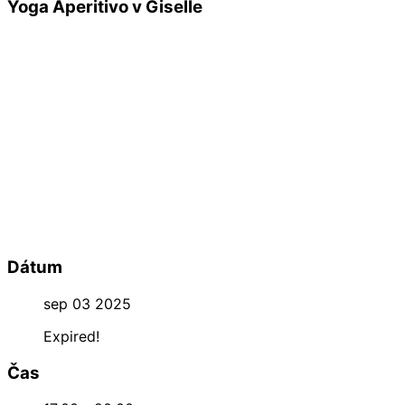
Yoga Aperitivo v Giselle
Upgrade verzia talianskeho aperitíva –
YOGA APERITIVO
–
sa uskutoční na hradnom kopci už
v stredu 3. septembra o
17,00!
Vybalansovaná kombinácia príjemnej flow jogy s nealko
aperitívom a výživnými talianskymi snackmi. Príďte sa po
práci postarať o svoje telo & myseľ jogou, po ktorej si
doprajeme ľahkú večeru degustáciou rôznych južanských
variácií, ktoré zapijeme n
ealko verziami známych drinkov
.
Jogou vás od 17,00 prevediem ja a následne si na terase
bistra Giselle u Katky doprajeme pri západe slnka skvelé
aperitivo. Čakáme Ťa hladného a smädného, s joga podložkou
v ruke. Kapacita je obmedzená, svoje miesto si preto
REZERVUJ cez info@giselle.sk.
Dátum
sep 03 2025
Expired!
Čas