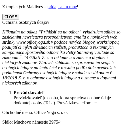
Z tropických Maldives –
pridaj sa ku mne
!
CLOSE
Ochrana osobných údajov
Kliknutím na odkaz “Prihlásiť sa na odber“ vyjadrujem súhlas so
zasielaním newslettera prostredníctvom emailu o novinkách web
stránky www.officeyoga.sk v podobe nových blogov, workshopov,
podujatí či iných súvisiacich služieb, produktoch a reklamných
kampaniach športového odborníka Petry Satinovej v súlade so
zákonom č. 147/2001 Z. z. o reklame a o zmene a doplnení
niektorých zákonov. Zároveň súhlasím so spracúvaním svojich
osobných údajov na tento účel v rozsahu podľa dole uvedených
podmienok Ochrany osobných údajov v súlade so zákonom
č.
18/2018 Z. z. o ochrane osobných údajov a o zmene a doplnení
niektorých zákonov.
Prevádzkovateľ
Prevádzkovateľ je osoba, ktorá spracúva osobné údaje
dotknutej osoby (Teba). Prevádzkovateľom je:
Obchodné meno: Office Yoga s. r. o.
Sídlo: Muchovo námestie 3975/4