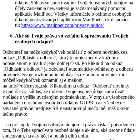
údajov. Súhlas so spracovaním Tvojich osobných údajov na
účely zasielania newslettera je zaznamenávaný pomocou
aplikácie MailPoet. Všetky informácie o ochrane osobných
údajov poskytovaných aplikáciou MailPoet sú k dispozícii
tu:
https://www.mailpoet.com/privacy-notice/
Aké sú Tvoje práva vo vzťahu k spracovaniu Tvojich
osobných údajov?
Odberateľ sa môže kedykoľvek odhlásiť z odberu noviniek cez
odkaz „Odhlásiť z odberu“, ktorý je umiestnený v každom
odosielanom e-maili v jeho dolnej časti. Po kliknutí na odkaz
„Odhlásiť z odberu“ je odberateľ automaticky odhlásený z odberu
noviniek. Svoje rozhodnutie odhlásiť sa z odberu noviniek mi
môžeš kedykoľvek oznámiť aj e-mailom
na info@officeyoga.sk. Kliknutím na odkaz “Odoberať novinky“
vyjadríš svoj súhlas, že môžem Tvoje osobné údaje spracúvať
v súlade s vyššie uvedenými podmienkami. V zmysle všeobecného
nariadenia o ochrane osobných údajov GDPR a ak všeobecne
záväzné právne predpisy SR neustanovujú niečo iné, máš okrem
iného právo:
– na prístup k Tvojim osobným údajom a právo získať potvrdenie o
tom, či o Tebe spracúvam osobné údaje a ak áno, aké osobné údaje
spracúvam, na aký účel a po akú dlhú dobu,