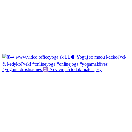
#yogamudrostnadnes
Neviem, či to tak máte aj vy