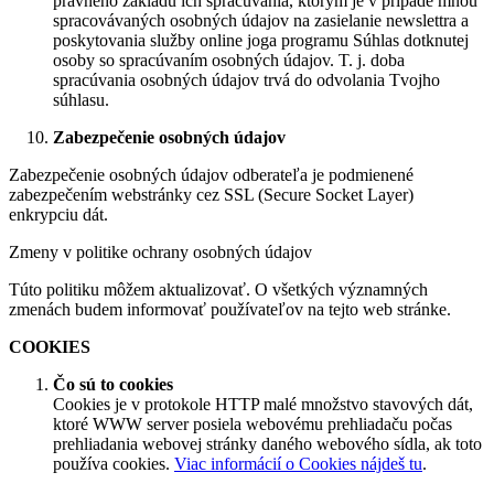
právneho základu ich spracúvania, ktorým je v prípade mnou
spracovávaných osobných údajov na zasielanie newslettra a
poskytovania služby online joga programu Súhlas dotknutej
osoby so spracúvaním osobných údajov. T. j. doba
spracúvania osobných údajov trvá do odvolania Tvojho
súhlasu.
Zabezpečenie osobných údajov
Zabezpečenie osobných údajov odberateľa je podmienené
zabezpečením webstránky cez SSL (Secure Socket Layer)
enkrypciu dát.
Zmeny v politike ochrany osobných údajov
Túto politiku môžem aktualizovať. O všetkých významných
zmenách budem informovať používateľov na tejto web stránke.
COOKIES
Čo sú to cookies
Cookies je v protokole HTTP malé množstvo stavových dát,
ktoré WWW server posiela webovému prehliadaču počas
prehliadania webovej stránky daného webového sídla, ak toto
používa cookies.
Viac informácií o Cookies nájdeš tu
.