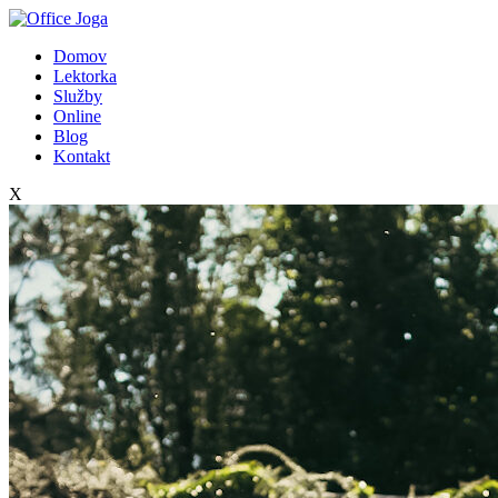
Domov
Lektorka
Služby
Online
Blog
Kontakt
X